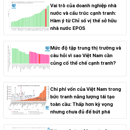
Vai trò của doanh nghiệp nhà
nước và cấu trúc cạnh tranh:
Hàm ý từ Chỉ số vị thế sở hữu
nhà nước EPOS
Mức độ tập trung thị trường và
câu hỏi vì sao Việt Nam cần
củng cố thể chế cạnh tranh?
Chi phí vốn của Việt Nam trong
bức tranh năng lượng tái tạo
toàn cầu: Thấp hơn kỳ vọng
nhưng chưa đủ để bứt phá