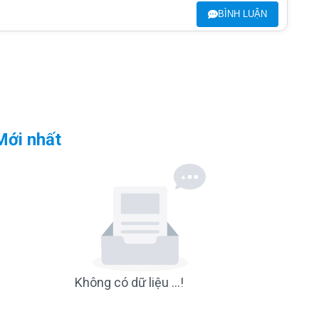
BÌNH LUẬN
Mới nhất
Không có dữ liệu ...!