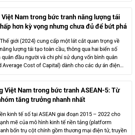
ngành sản xuất hàng hóa, dịch vụ, mức độ kiểm soát
ua các công cụ quản lý và cấp phép, cũng như chất
rị cạnh tranh và giám sát thị trường. Điểm số cao cho
a Việt Nam trong bức tranh năng lượng tái
a ba đặc trưng: (i) phạm vi hoạt động của SOEs rộng,
Thấp hơn kỳ vọng nhưng chưa đủ để bứt phá
đối với các chủ thể hiện hữu lớn, và (iii) rào cản gia
ơng đối cao, khiến cạnh tranh bị kìm hãm và thị trường
Thế giới (2024) cung cấp một lát cắt quan trọng về
oạt. Vì vậy, chỉ số này hàm ý trực tiếp về hiệu quả
năng lượng tái tạo toàn cầu, thông qua hai biến số
 động lực đổi mới sáng tạo và khả năng tăng trưởng
 quân đầu người và chi phí sử dụng vốn bình quân
ung và dài hạn. Ở góc độ rộng hơn, EPOS là một thước
Average Cost of Capital) dành cho các dự án điện
n. Đây là cặp biến phản ánh trực tiếp năng lực phát
ạch của từng quốc gia, bởi GDP/người cho biết mức
 tế – xã hội, còn WACC quyết định chi phí huy động
ng Việt Nam trong bức tranh ASEAN-5: Từ
hốt trong tổng chi phí sản xuất điện tái tạo. Điểm
nhóm tăng trưởng nhanh nhất
t Nam, dù vẫn được xếp trong nhóm thu nhập trung
 mức WACC khoảng 7%, tương đương mức trung bình
nền kinh tế số tại ASEAN giai đoạn 2015 – 2022 cho
 thu nhập trung bình và thậm chí thấp hơn nhiều
ạnh mẽ của mô hình kinh tế nền tảng (platform
hập tương đương hoặc cao hơn. Điều này cho thấy nhà
anh bốn trụ cột chính gồm thương mại điện tử, truyền