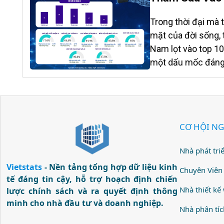
Shop là ngôi sao s
toàn ngành. TikTo
Trong thời đại mà t
tăng trưởng ấn tượ
mặt của đời sống, t
trong khi Shopee 
Nam lọt vào top 10
doanh thu 16,12%. 
một dấu mốc đáng 
nền tảng đã rút n
Mạng lưới Nghiên c
Nam xếp thứ 6 tron
trên thang 100, vư
Đức. Một lần nữa,
CƠ HỘI NG
một quốc gia đang p
diễn ra nhanh chón
Nhà phát tri
Dân số trẻ và đô t
Vietstats
- Nền tảng tổng hợp dữ liệu kinh
ngẫu nhiên mà Việt
Chuyên Viên 
tế đáng tin cậy, hỗ trợ hoạch định chiến
xếp hạng. Trong bứ
Nhà thiết kế
lược chính sách và ra quyết định thông
minh cho nhà đầu tư và doanh nghiệp.
Nhà phân tíc