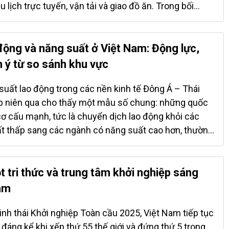
 đánh giá Việt Nam là thị trường có mức rủi ro chấp
u lịch trực tuyến, vận tải và giao đồ ăn. Trong bối
h sự ổn định...
Thái Lan bước vào cuộc chơi sớm hơn với lợi thế về
 thị trường du lịch, Việt Nam khởi đầu ở mức thấp
 mô lẫn độ sâu của hệ sinh thái số. Tuy vậy, chính
 động và năng suất ở Việt Nam: Động lực,
hành một trong những câu chuyện tăng trưởng ấn
m ý từ so sánh khu vực
. Từ mức 3,5 tỷ USD năm 2015, quy mô giá trị giao
) của nền kinh tế nền tảng Việt Nam đã tăng lên 23,3
uất lao động trong các nền kinh tế Đông Á – Thái
2, tức tăng hơn 6,6 lần chỉ trong bảy năm. Mức tăng
p niên qua cho thấy một mẫu số chung: những quốc
donesia về giá trị tuyệt đối, nhưng nếu xét theo tốc
cơ cấu mạnh, tức là chuyển dịch lao động khỏi các
ơng đối, Việt Nam nằm trong nhóm tăng nhanh nhất
t thấp sang các ngành có năng suất cao hơn, thường
laysia, Philippines...
g năng suất vượt trội. Việt Nam là một ví dụ tiêu
 đoạn 1991 – 2018 cho thấy tái cơ cấu đã đóng góp
ăng suất của Việt Nam, với những động lực khác biệt
t tri thức và trung tâm khởi nghiệp sáng
à đặt Việt Nam vào nhóm nền kinh tế dịch chuyển
am
hu vực. Giai đoạn 1991 – 1996 đánh dấu sự bùng nổ
 nhờ tái cơ cấu. Việt Nam ghi nhận mức đóng góp rất
nh thái Khởi nghiệp Toàn cầu 2025, Việt Nam tiếp tục
ển lao động sang các ngành phi nông nghiệp, đặc
 đáng kể khi xếp thứ 55 thế giới và đứng thứ 5 trong