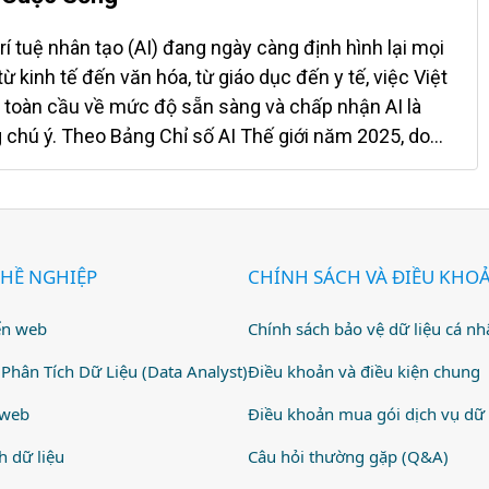
áng nhất, khi đạt mức tăng trưởng 69% – cao nhất
k Shop thu hẹp mạnh khoảng cách với Shopee Với đà
rí tuệ nhân tạo (AI) đang ngày càng định hình lại mọi
ng, thị phần của TikTok Shop đã tăng từ 29% lên 39%,
ừ kinh tế đến văn hóa, từ giáo dục đến y tế, việc Việt
chỉ tăng nhẹ từ 56% lên 58% nhờ mức tăng trưởng
 toàn cầu về mức độ sẵn sàng và chấp nhận AI là
So với 12 tháng trước, khoảng cách thị phần giữa hai
chú ý. Theo Bảng Chỉ số AI Thế giới năm 2025, do
gắn từ 34 điểm phần trăm xuống còn 19 điểm – một...
ứu Thị trường Độc lập Toàn cầu (WIN) công bố, Việt
g tổng số 40 quốc gia và vùng lãnh thổ, đạt 59,2 điểm
ợt qua nhiều quốc gia phát triển như Mỹ, Nhật Bản và
 thế giới được chứng kiến sự vươn mình mạnh mẽ của
HỀ NGHIỆP
CHÍNH SÁCH VÀ ĐIỀU KHO
hát triển – nơi mà dân số trẻ và quá trình đô thị hóa
g đang trở thành “bệ phóng” cho công nghệ tương lai.
ển web
Chính sách bảo vệ dữ liệu cá nh
hị hóa – Đòn bẩy cho sự sẵn sàng với AI Không phải
 Nam có thể đạt được vị trí cao như vậy trong bảng
Phân Tích Dữ Liệu (Data Analyst)
Điều khoản và điều kiện chung
c tranh công...
 web
Điều khoản mua gói dịch vụ dữ 
h dữ liệu
Câu hỏi thường gặp (Q&A)