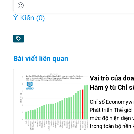
Ý Kiến (
0
)
Bài viết liên quan
Vai trò của do
Hàm ý từ Chỉ s
Chỉ số Economywid
Phát triển Thế giớ
mức độ hiện diện v
trong toàn bộ nền 