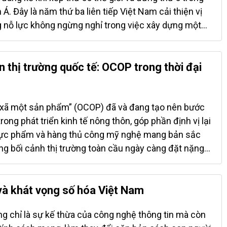
 công nghiệp. Số liệu cho thấy khu vực dịch vụ đóng
. Đây là năm thứ ba liên tiếp Việt Nam cải thiện vị
 trăm vào tăng năng suất, trong khi công nghiệp chế
g nỗ lực không ngừng nghỉ trong việc xây dựng một
điểm phần...
khởi nghiệp minh bạch, thuận lợi và mang tính cạnh
h phố lớn của Việt Nam – Hà Nội, TP. Hồ Chí Minh và
những bước chuyển mình rõ rệt, khẳng định vai trò
n thị trường quốc tế: OCOP trong thời đại
nghiệp khu vực. TP. Hồ Chí Minh lần đầu góp mặt
nh thái hàng đầu Đông Nam Á, trong khi Hà Nội tăng 9
toàn cầu, tiếp tục khẳng định vị thế là trung tâm đầu
 xã một sản phẩm” (OCOP) đã và đang tạo nên bước
 đổi mới sáng tạo. Đặc biệt, Đà Nẵng gây ấn tượng
ng phát triển kinh tế nông thôn, góp phần định vị lại
130 bậc, đứng thứ 766 thế giới – một bước tiến cho
 thực phẩm và hàng thủ công mỹ nghệ mang bản sắc
nh năng động của thành phố miền...
rong bối cảnh thị trường toàn cầu ngày càng đặt nặng
bền vững, việc gắn kết chương trình OCOP với các tiêu
g (Environmental), xã hội (Social) và quản trị
ng trở thành yêu cầu tất yếu để các sản phẩm OCOP
à khát vọng số hóa Việt Nam
hóa địa phương đến thương hiệu quốc tế Tính đến
g chỉ là sự kế thừa của công nghệ thông tin mà còn
ả nước đã có hơn 14.600 sản phẩm OCOP đạt chuẩn