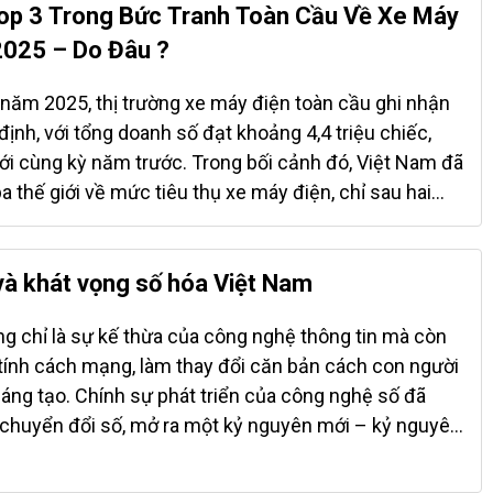
hoảng 1,7% tổng số tài khoản rò rỉ trên toàn cầu.
Top 3 Trong Bức Tranh Toàn Cầu Về Xe Máy
 là phần lớn các tài khoản này có liên kết trực tiếp
2025 – Do Đâu ?
hiệp, VPN, SSO, và cả các tài khoản quản trị hệ thống,
o tội phạm mạng xâm nhập sâu vào các hệ thống nội
năm 2025, thị trường xe máy điện toàn cầu ghi nhận
cắp dữ liệu, gián đoạn hoạt động kinh doanh, thậm chí
định, với tổng doanh số đạt khoảng 4,4 triệu chiếc,
m trọng về tài chính và uy tín. Không chỉ dừng lại ở
ới cùng kỳ năm trước. Trong bối cảnh đó, Việt Nam đã
ệu cá nhân, tin tặc còn đẩy mạnh hoạt động rao...
 ba thế giới về mức tiêu thụ xe máy điện, chỉ sau hai
ân là Trung Quốc và Ấn Độ. Việt Nam bùng nổ tiêu
heo số liệu của Motocycles Data, khoảng 209.000 xe
bán ra tại Việt Nam trong nửa đầu năm nay – mức
à khát vọng số hóa Việt Nam
tăng 99,2%) so với cùng kỳ năm 2024. Đây là con số
g chỉ là sự kế thừa của công nghệ thông tin mà còn
inh ngạc trong khi toàn thị trường toàn cầu chỉ ghi
tính cách mạng, làm thay đổi căn bản cách con người
 Trung Quốc vẫn giữ vị trí dẫn đầu với hơn 3,2 triệu
sáng tạo. Chính sự phát triển của công nghệ số đã
 Độ với hơn 657.000 xe bán ra. Sự bùng nổ này tại Việt
 chuyển đổi số, mở ra một kỷ nguyên mới – kỷ nguyên
 bởi nhiều yếu tố: nhu cầu ngày càng cao từ người
trở thành lực lượng sản xuất chủ đạo, kiến tạo nền
ớc, các chính sách hạn chế xe máy chạy xăng tại...
và xã hội số. Chuyển mình mạnh mẽ – Từ học đường