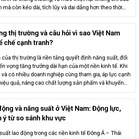
 mà còn kéo dài, tích lũy và dai dẳng hơn theo thời
 chung lên sản lượng, xung đột làm GDP giảm khoảng
5,58% sau 3 năm và 6,66% sau 5 năm. Quỹ đạo này
của xung đột không chỉ ở cú sốc ban đầu mà tiếp tục
ng thị trường và câu hỏi vì sao Việt Nam
n xuất, đầu tư, thương mại và niềm tin kinh tế trong
ể chế cạnh tranh?
Nói cách khác, xung đột không chỉ là một cú sốc
à là cú sốc cơ cấu, làm suy yếu nền tảng tăng
của thị trường là nền tảng quyết định năng suất, đổi
i so sánh với các cú sốc kinh tế khác, mức độ nghiêm
iển vọng tăng trưởng dài hạn của một nền kinh tế. Khi
 vũ trang càng nổi bật. So với khủng hoảng ngân
n và có nhiều doanh nghiệp cùng tham gia, áp lực cạnh
rang gây thiệt hại lớn gần gấp đôi sau...
 hiệu quả, nâng cao chất lượng sản phẩm và khuyến
c lại, khi thị trường bị tập trung vào một số ít nhóm
nguy cơ độc quyền, méo mó phân bổ nguồn lực và trì
a tăng, tạo ra những rào cản đối với phát triển bền
 động và năng suất ở Việt Nam: Động lực,
áo cáo Phát triển Thế giới (WDR 2024) mang đến một
m ý từ so sánh khu vực
ý về cấu trúc thị trường Việt Nam. Trên thang điểm
hân tán doanh nghiệp, Việt Nam đang ở mức thấp
uất lao động trong các nền kinh tế Đông Á – Thái