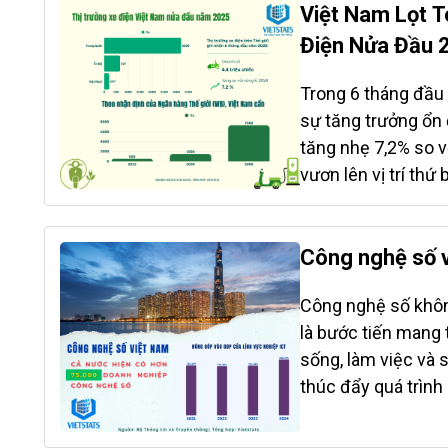
đánh cắp – chiếm k
Việt Nam Lọt 
Điều đáng quan ngại
Điện Nửa Đầu 
với email doanh ng
mở ra cánh cửa ch
Trong 6 tháng đầu 
bộ, từ đó gây mất 
sự tăng trưởng ổn 
gây thiệt hại nghiê
tăng nhẹ 7,2% so v
việc thu thập dữ li
vươn lên vị trí thứ
cường quốc đông d
thụ xe máy điện T
máy điện đã được 
Công nghệ số v
tăng gần gấp đôi (
Công nghệ số khôn
tăng trưởng đáng k
là bước tiến mang 
nhận mức tăng nhẹ.
sống, làm việc và 
xe, tiếp theo là Ấn
thúc đẩy quá trình
Nam được thúc đẩy
số, nơi công nghệ 
tiêu dùng trong nư
kinh tế tri thức 