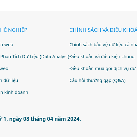
Hiện nay, cả nước có hơn 75.000 doanh nghiệp công
ai trò nòng cốt trong quá trình chuyển đổi số quốc
hiệp này không chỉ tập trung vào sản xuất phần mềm,
HỀ NGHIỆP
CHÍNH SÁCH VÀ ĐIỀU KHO
 góp phần đẩy nhanh ứng dụng công nghệ trong các
như y tế, giáo dục, tài chính – ngân hàng. Chỉ trong 6
ển web
Chính sách bảo vệ dữ liệu cá nh
5, ngành công nghệ số đã ghi nhận tổng doanh thu
ồng – tăng trưởng gần 21% so với cùng kỳ năm trước.
Phân Tích Dữ Liệu (Data Analyst)
Điều khoản và điều kiện chung
 web
Điều khoản mua gói dịch vụ dữ 
h dữ liệu
Câu hỏi thường gặp (Q&A)
ển kinh doanh
 1, ngày 08 tháng 04 năm 2024.