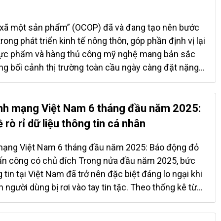
ậy tinh thần cách mạng trong thời bình, chuyển từ
sang khát vọng thịnh vượng. Một dấu mốc lịch sử
át triển hạ tầng 250 dự án được triển khai trải dài trên
 xã một sản phẩm” (OCOP) đã và đang tạo nên bước
, bao gồm 89 dự án khánh thành và 161 dự án mới
ng phát triển kinh tế nông thôn, góp phần định vị lại
ong đó có 8 dự án thuộc diện quan trọng cấp quốc gia.
 thực phẩm và hàng thủ công mỹ nghệ mang bản sắc
trong lịch sử phát triển hiện đại của Việt...
rong bối cảnh thị trường toàn cầu ngày càng đặt nặng
bền vững, việc gắn kết chương trình OCOP với các tiêu
g (Environmental), xã hội (Social) và quản trị
ng trở thành yêu cầu tất yếu để các sản phẩm OCOP
inh mạng Việt Nam 6 tháng đầu năm 2025:
hóa địa phương đến thương hiệu quốc tế Tính đến
rò rỉ dữ liệu thông tin cá nhân
ả nước đã có hơn 14.600 sản phẩm OCOP đạt chuẩn
trong đó nhóm sản phẩm 4-5 sao – có tiềm năng xuất
 mạng Việt Nam 6 tháng đầu năm 2025: Báo động đỏ
23%. Không ít sản phẩm đã ghi dấu trên bản đồ tiêu
à tấn công có chủ đích Trong nửa đầu năm 2025, bức
 cà phê Đắk Lắk, chè Shan Tuyết Hà Giang, nước mắm
 tin tại Việt Nam đã trở nên đặc biệt đáng lo ngại khi
ớc mắm Lê Gia – thương hiệu mang câu chuyện hơn
n người dùng bị rơi vào tay tin tặc. Theo thống kê từ
 ở Thanh Hóa. Điểm chung của những...
rity (VCS), hệ thống phân tích mối đe dọa Viettel
 đã ghi nhận gần 8,5 triệu tài khoản người dùng Việt bị