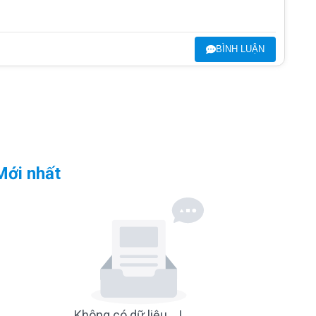
BÌNH LUẬN
Mới nhất
Không có dữ liệu ...!