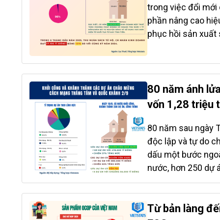
trong việc đổi mới
hút mạnh mẽ của m
phần nâng cao hiệu
tranh phát triển c
phục hồi sản xuất 
năng động nhất củ
hóa hoạt động thu
Dữ liệu từ Global 
diện. Rà soát pháp
2023, thị trường...
thuế hiện đại, mi
hợp với các cơ qua
80 năm ánh lửa
Quản lý thuế và Lu
vốn 1,28 triệu 
bỏ hình thức thuế
lý thuế hiện đại, p
80 năm sau ngày T
Đây là bước đi nhằ
độc lập và tự do c
nhân theo tinh thầ
dấu một bước ngoặ
hoạt động minh bạc
nước, hơn 250 dự 
thành, với tổng mức
tỉ USD. Đây không 
là được coi là một
Từ bản làng đế