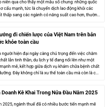
 tế thu nhập trung bình và cách khá xa so với nhóm
p niên qua cho thấy một mẫu số chung: những quốc
 (những quốc gia có môi trường cạnh tranh sâu rộng
cơ cấu mạnh, tức là chuyển dịch lao động khỏi các
 Kết quả này trái ngược với nhận thức phổ biến cho
t thấp sang các ngành có năng suất cao hơn, thường
...
g năng suất vượt trội. Việt Nam là một ví dụ tiêu
 đoạn 1991 – 2018 cho thấy tái cơ cấu đã đóng góp
ăng suất của Việt Nam, với những động lực khác biệt
Hướng đi chiến lược của Việt Nam trên bản
à đặt Việt Nam vào nhóm nền kinh tế dịch chuyển
sức khỏe toàn cầu
hu vực. Giai đoạn 1991 – 1996 đánh dấu sự bùng nổ
 nhờ tái cơ cấu. Việt Nam ghi nhận mức đóng góp rất
n người hiện đại ngày càng chú trọng đến việc chăm
ển lao động sang các ngành phi nông nghiệp, đặc
ất lẫn tinh thần, du lịch y tế đang nổi lên như một
 công nghiệp. Số liệu cho thấy khu vực dịch vụ đóng
n mạnh mẽ, kết hợp giữa dịch vụ khám chữa bệnh chất
 trăm vào tăng năng suất, trong khi công nghiệp chế
dưỡng. Đây không chỉ là xu thế toàn cầu mà còn là cơ
điểm phần...
a, trong đó có Việt Nam, khẳng định vị thế trên bản đồ
quốc tế. Tăng trưởng ấn tượng trên toàn cầu và tại
tổ chức nghiên cứu quốc tế, thị trường du lịch y tế
h Doanh Kê Khai Trong Nửa Đầu Năm 2025
 2024 đã đạt quy mô khoảng 100 tỉ USD, với tốc độ
 2025, ngành thuế đã có nhiều bước tiến mạnh mẽ
ợng từ 15% đến 25% mỗi năm – minh chứng cho sức