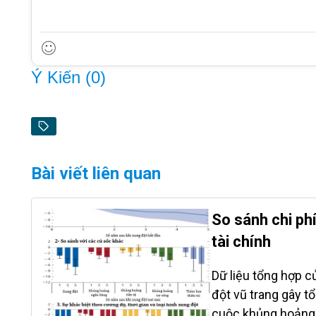
Ý Kiến (
0
)
Bài viết liên quan
So sánh chi ph
tài chính
Dữ liệu tổng hợp c
đột vũ trang gây tổ
cuộc khủng hoảng k