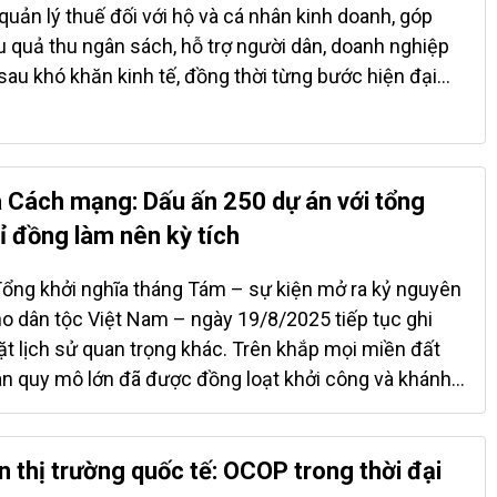
 quản lý thuế đối với hộ và cá nhân kinh doanh, góp
ô hình kết hợp giữa y tế và nghỉ dưỡng. Trong bức
 quả thu ngân sách, hỗ trợ người dân, doanh nghiệp
hung ấy, châu Á đang vươn lên trở thành trung tâm
sau khó khăn kinh tế, đồng thời từng bước hiện đại
a ngành công nghiệp chăm sóc sức khỏe toàn cầu.
ế theo hướng công khai, minh bạch và số hóa toàn
Wellness Institute cho thấy chỉ trong giai đoạn 2022–
 lý và thủ tục hành chính: Hướng tới mô hình quản lý
nh bạch Trong năm 2025, Cục Thuế đã chủ động phối
n liên quan để rà soát, đóng góp ý kiến sửa đổi Luật
 Cách mạng: Dấu ấn 250 dự án với tổng
ật Thuế Thu nhập cá nhân, với mục tiêu từng bước bãi
tỉ đồng làm nên kỳ tích
 khoán truyền thống, thay thế bằng phương pháp quản
hù hợp với sự phát triển của khu vực kinh tế tư nhân.
ổng khởi nghĩa tháng Tám – sự kiện mở ra kỷ nguyên
m cụ thể hóa các chủ trương phát triển kinh tế tư
ho dân tộc Việt Nam – ngày 19/8/2025 tiếp tục ghi
n Nghị quyết 68-NQ/TW, đồng thời giúp hộ kinh doanh
t lịch sử quan trọng khác. Trên khắp mọi miền đất
h hơn,...
án quy mô lớn đã được đồng loạt khởi công và khánh
 đầu tư lên tới 1,28 triệu tỉ đồng, tương đương hơn 50
chỉ là con số ấn tượng về quy mô vốn đầu tư, mà còn
 “phát pháo” của kỷ nguyên hiện đại hóa – công
n thị trường quốc tế: OCOP trong thời đại