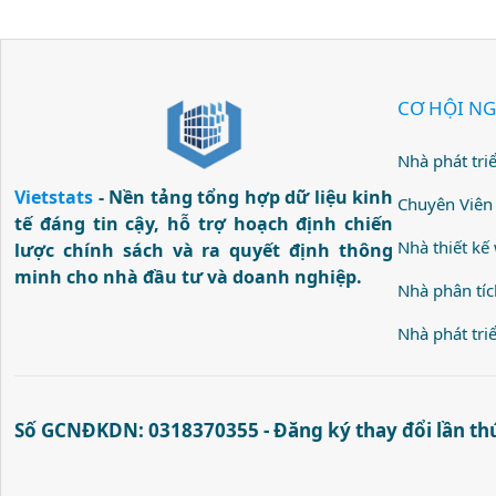
đến doanh nghiệp 
nghệ số đang giữ v
gia. Các doanh ng
CƠ HỘI NG
phần cứng mà còn
lĩnh vực then chốt 
Nhà phát tri
tháng đầu năm 202
Vietstats
- Nền tảng tổng hợp dữ liệu kinh
gần 2,3 triệu tỉ đ
Chuyên Viên 
tế đáng tin cậy, hỗ trợ hoạch định chiến
Dự kiến đến hết...
Nhà thiết kế
lược chính sách và ra quyết định thông
minh cho nhà đầu tư và doanh nghiệp.
Nhà phân tíc
Nhà phát tri
Số GCNĐKDN: 0318370355 - Đăng ký thay đổi lần thứ