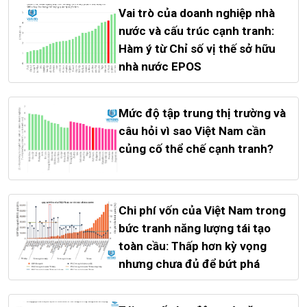
Vai trò của doanh nghiệp nhà
nước và cấu trúc cạnh tranh:
Hàm ý từ Chỉ số vị thế sở hữu
nhà nước EPOS
Mức độ tập trung thị trường và
câu hỏi vì sao Việt Nam cần
củng cố thể chế cạnh tranh?
Chi phí vốn của Việt Nam trong
bức tranh năng lượng tái tạo
toàn cầu: Thấp hơn kỳ vọng
nhưng chưa đủ để bứt phá