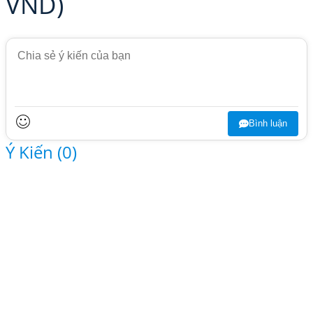
VND)
Bình luận
Ý Kiến (
0
)